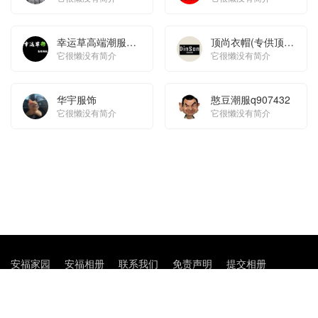
幸运草高端潮服
顶尚衣帽(专供顶级
（正常上班）
它很懒没有简介
货，不做通货)
它很懒没有简介
华宇服饰
憨豆潮服q907432
它很懒没有简介
它很懒没有简介
安福家园
安福相册
联系我们
免责声明
提交相册
COPYRIGHT © 2021-2022
莆田安福相册
1818导航