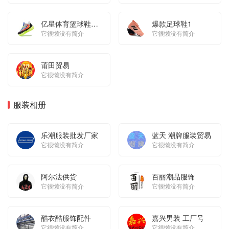
亿星体育篮球鞋专
爆款足球鞋1
业批发供图号
它很懒没有简介
它很懒没有简介
莆田贸易
它很懒没有简介
服装相册
乐潮服装批发厂家
蓝天 潮牌服装贸易
它很懒没有简介
它很懒没有简介
阿尔法供货
百丽潮品服饰
它很懒没有简介
它很懒没有简介
酷衣酷服饰配件
嘉兴男装 工厂号
它很懒没有简介
它很懒没有简介