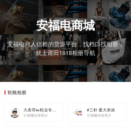
安福电商城
安福电商人信赖的货源平台，找档口找相册，
就上莆田1818相册导航
鞋靴相册
大表哥👟鞋业专注
#三朴 量大来谈
🦈高端
它很懒没有简介
它很懒没有简介