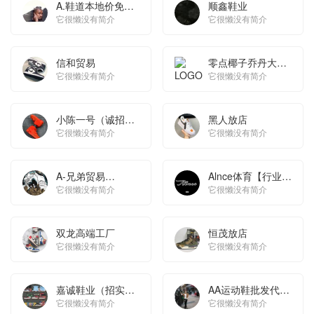
A.鞋道本地价免费
顺鑫鞋业
代发
它很懒没有简介
它很懒没有简介
信和贸易
零点椰子乔丹大鹅
它很懒没有简介
SB纯原
它很懒没有简介
小陈一号（诚招代
黑人放店
理）
它很懒没有简介
它很懒没有简介
A-兄弟贸易
Alnce体育【行业全
861565856
它很懒没有简介
分类相册】
它很懒没有简介
双龙高端工厂
恒茂放店
它很懒没有简介
它很懒没有简介
嘉诚鞋业（招实力
AA运动鞋批发代理
代理）
它很懒没有简介
👟👟
它很懒没有简介